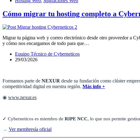
Hosting Web
,
Migraciones Web
Cómo migrar tu hosting completo a Cybern
Migrar tu página web y correo electrónico desde otro proveedor a Cyb
y cómo nos encargamos de todo para que…
Equipo Técnico de Cyberneticos
29/03/2026
Formamos parte de
NEXUR
desde su fundación como clúster empresa
competitividad digital en nuestra región.
Más info +
◉
www.nexur.es
✓
Cyberneticos es miembro de
RIPE NCC
, lo que nos permite gestio
→
Ver membresía oficial