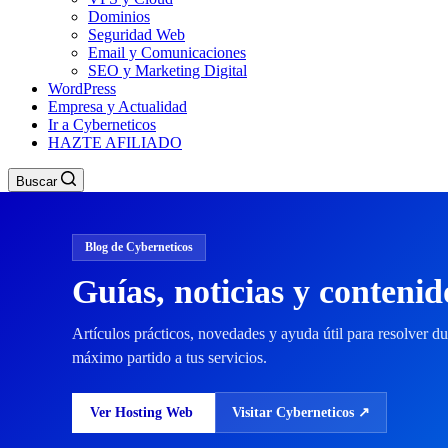
Dominios
Seguridad Web
Email y Comunicaciones
SEO y Marketing Digital
WordPress
Empresa y Actualidad
Ir a Cyberneticos
HAZTE AFILIADO
Buscar
Blog de Cyberneticos
Guías, noticias y conteni
Artículos prácticos, novedades y ayuda útil para resolver du
máximo partido a tus servicios.
Ver Hosting Web
Visitar Cyberneticos ↗