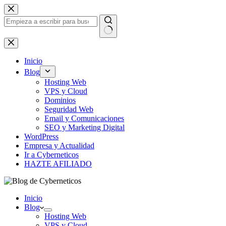
Saltar
al
contenido
Sin
resultados
Inicio
Blog
Hosting Web
VPS y Cloud
Dominios
Seguridad Web
Email y Comunicaciones
SEO y Marketing Digital
WordPress
Empresa y Actualidad
Ir a Cyberneticos
HAZTE AFILIADO
Inicio
Blog
Hosting Web
VPS y Cloud